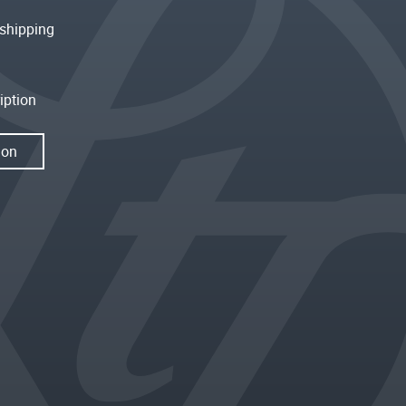
shipping
iption
ion