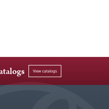
atalogs
View catalogs