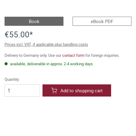
Book
eBook PDF
€55.00*
Prices incl. VAT, if applicable plus handling costs
Delivery to Germany only. Use our
contact form
for foreign inquiries.
available, deliverable in approx. 2-4 working days
Quantity:
Add to shopping cart