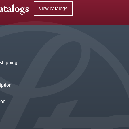
atalogs
View catalogs
shipping
iption
ion