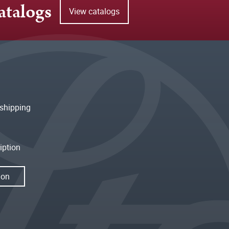
atalogs
View catalogs
shipping
iption
ion