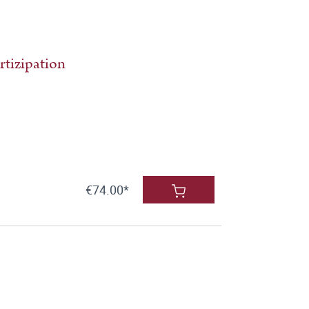
tizipation
€74.00*