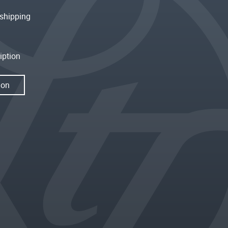
shipping
iption
ion