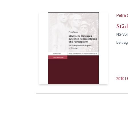
Petra
Städ
NS-Vol
Beiträ
2010 | 