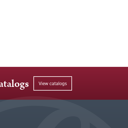
atalogs
View catalogs