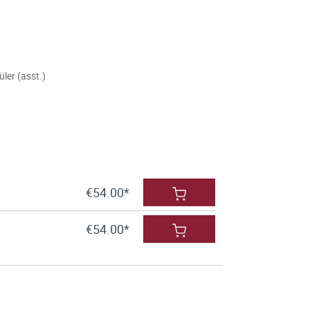
üler (asst.)
€54.00*
€54.00*