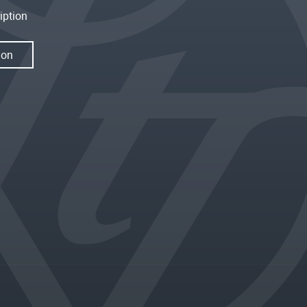
iption
ion