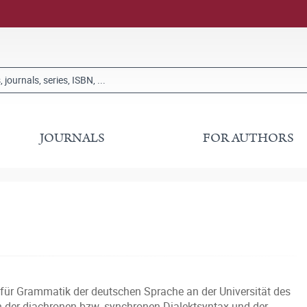
JOURNALS
FOR AUTHORS
l für Grammatik der deutschen Sprache an der Universität des
 der diachronen bzw. synchronen Dialektsyntax und der