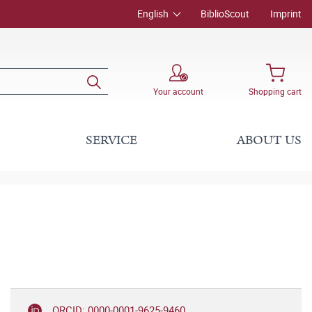
English
BiblioScout
Imprint
Your account
Shopping cart
SERVICE
ABOUT US
ORCID: 0000-0001-9625-9460