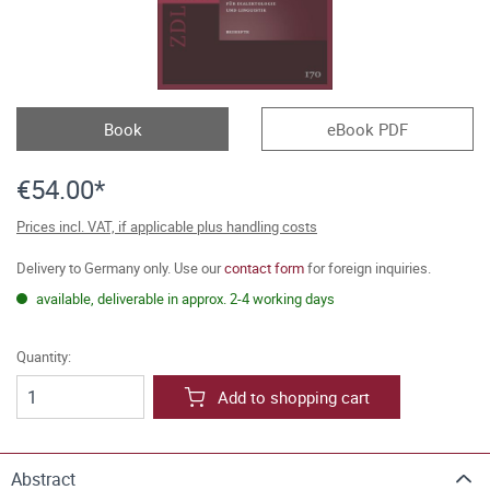
Book
eBook PDF
€54.00*
Prices incl. VAT, if applicable plus handling costs
Delivery to Germany only. Use our
contact form
for foreign inquiries.
available, deliverable in approx. 2-4 working days
Quantity:
Add to shopping cart
Abstract