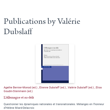
Publications by Valérie
Dubslaff
Agathe Bernier-Monod (ed.)
,
Etienne Dubslaff (ed.)
,
Valérie Dubslaff (ed.)
,
Elisa
Goudin-Steinmann (ed.)
L'Allemagne et au-delà
Questionner les dynamiques nationales et transnationales. Mélanges en l’honneur
d’Hélène Miard-Delacroix