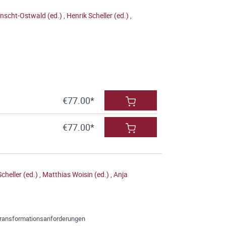
nscht-Ostwald (ed.)
,
Henrik Scheller (ed.)
,
€77.00*
€77.00*
cheller (ed.)
,
Matthias Woisin (ed.)
,
Anja
ransformationsanforderungen