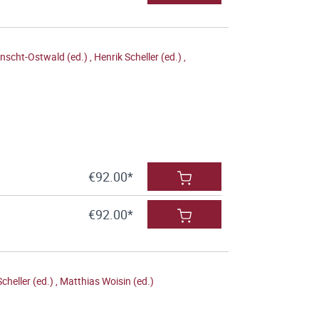
nscht-Ostwald (ed.)
,
Henrik Scheller (ed.)
,
€92.00*
€92.00*
cheller (ed.)
,
Matthias Woisin (ed.)