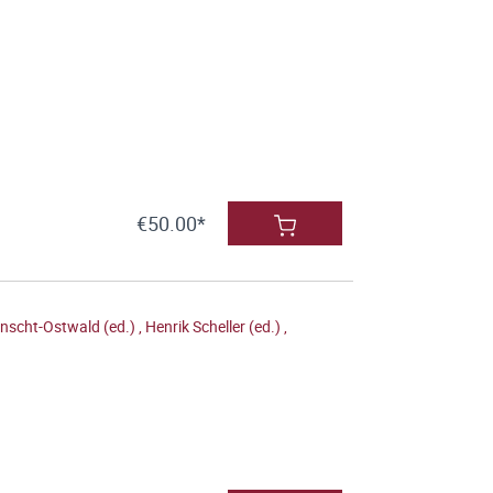
€50.00*
nscht-Ostwald (ed.)
,
Henrik Scheller (ed.)
,