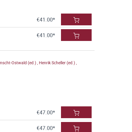
€41.00*
€41.00*
nscht-Ostwald (ed.)
,
Henrik Scheller (ed.)
,
€47.00*
€47.00*