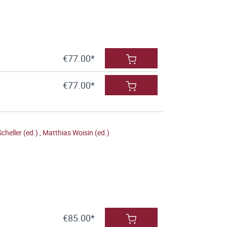
€77.00*
€77.00*
cheller (ed.)
,
Matthias Woisin (ed.)
€85.00*