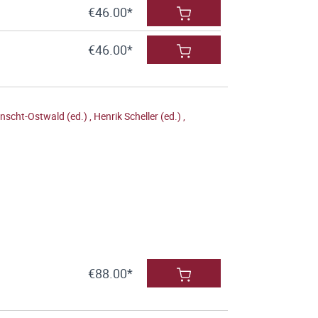
€46.00*
€46.00*
nscht-Ostwald (ed.)
,
Henrik Scheller (ed.)
,
€88.00*