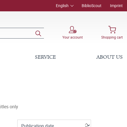
English
BiblioScout
Imprint
Your account
Shopping cart
SERVICE
ABOUT US
tles only