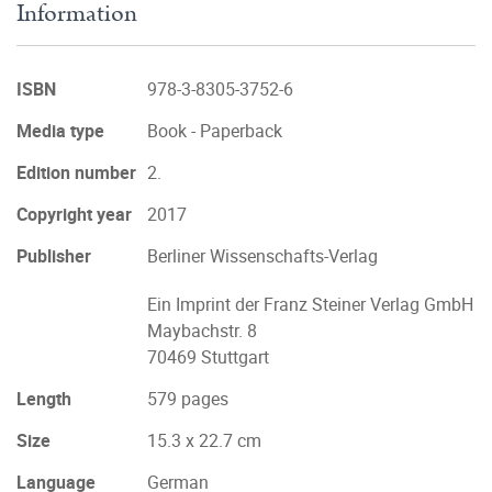
Information
ISBN
978-3-8305-3752-6
Media type
Book - Paperback
Edition number
2.
Copyright year
2017
Publisher
Berliner Wissenschafts-Verlag
Ein Imprint der Franz Steiner Verlag GmbH
Maybachstr. 8
70469 Stuttgart
Length
579 pages
Size
15.3 x 22.7 cm
Language
German