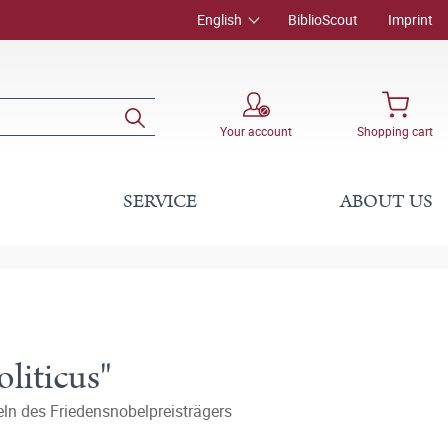
English
BiblioScout
Imprint
Your account
Shopping cart
SERVICE
ABOUT US
liticus"
ln des Friedensnobelpreisträgers