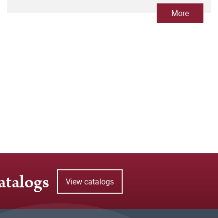
More
atalogs
View catalogs