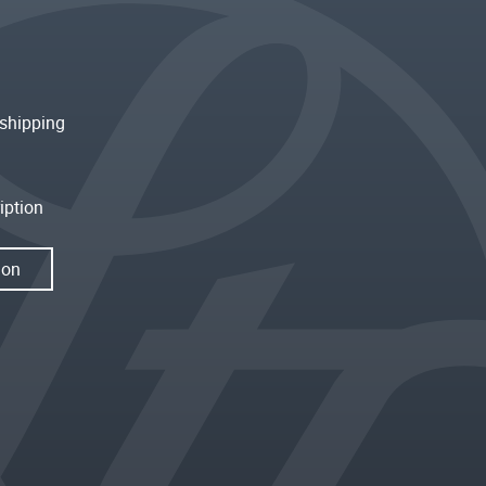
shipping
iption
ion