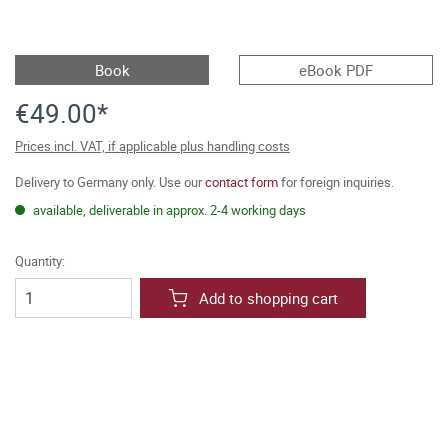
Book
eBook PDF
€49.00*
Prices incl. VAT, if applicable plus handling costs
Delivery to Germany only. Use our
contact form
for foreign inquiries.
available, deliverable in approx. 2-4 working days
Quantity:
Add to shopping cart