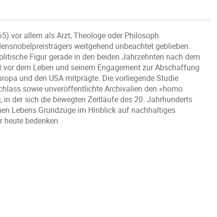
) vor allem als Arzt, Theologe oder Philosoph
densnobelpreisträgers weitgehend unbeachtet geblieben.
olitische Figur gerade in den beiden Jahrzehnten nach dem
cht vor dem Leben und seinem Engagement zur Abschaffung
uropa und den USA mitprägte. Die vorliegende Studie
hlass sowie unveröffentlichte Archivalien den »homo
n der sich die bewegten Zeitläufe des 20. Jahrhunderts
ischen Lebens Grundzüge im Hinblick auf nachhaltiges
r heute bedenken.