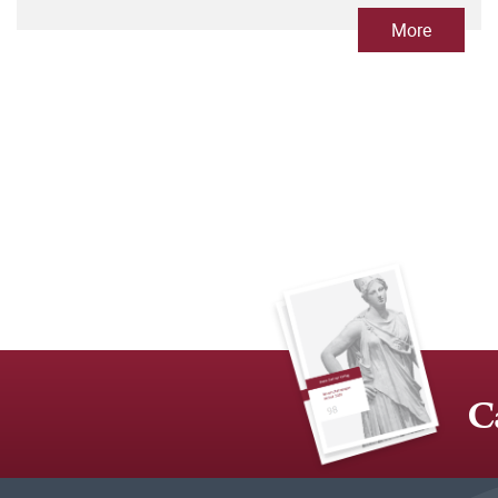
More
C