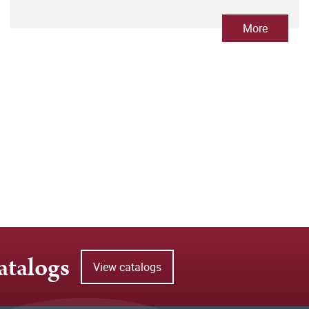
More
atalogs
View catalogs