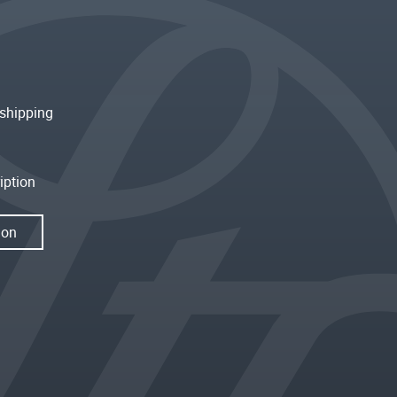
shipping
iption
ion