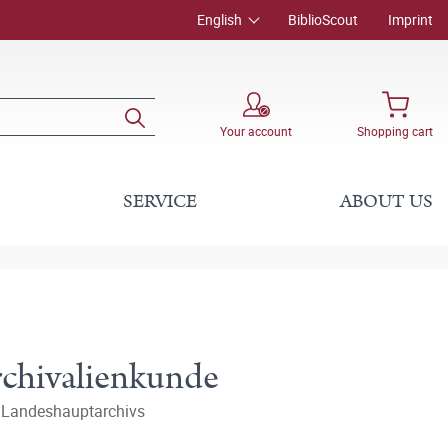
English
BiblioScout
Imprint
Your account
Shopping cart
SERVICE
ABOUT US
rchivalienkunde
n Landeshauptarchivs