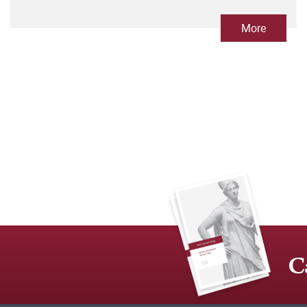
More
C