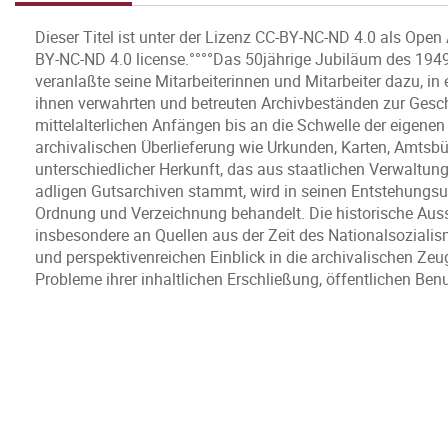
Dieser Titel ist unter der Lizenz CC-BY-NC-ND 4.0 als Open
BY-NC-ND 4.0 license.°°°°Das 50jährige Jubiläum des 19
veranlaßte seine Mitarbeiterinnen und Mitarbeiter dazu, in 
ihnen verwahrten und betreuten Archivbeständen zur Gesc
mittelalterlichen Anfängen bis an die Schwelle der eigene
archivalischen Überlieferung wie Urkunden, Karten, Amtsbü
unterschiedlicher Herkunft, das aus staatlichen Verwalt
adligen Gutsarchiven stammt, wird in seinen Entstehungs
Ordnung und Verzeichnung behandelt. Die historische Aussa
insbesondere an Quellen aus der Zeit des Nationalsozial
und perspektivenreichen Einblick in die archivalischen Ze
Probleme ihrer inhaltlichen Erschließung, öffentlichen Be