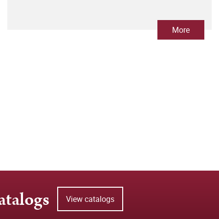
More
atalogs
View catalogs