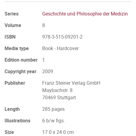
Series
Geschichte und Philosophie der Medizin
Volume
8
ISBN
978-3-515-09201-2
Media type
Book - Hardcover
Edition number
1.
Copyright year
2009
Publisher
Franz Steiner Verlag GmbH
Maybachstr. 8
70469 Stuttgart
Length
285 pages
Illustrations
6 b/w figs.
Size
17.0 x 24.0 cm