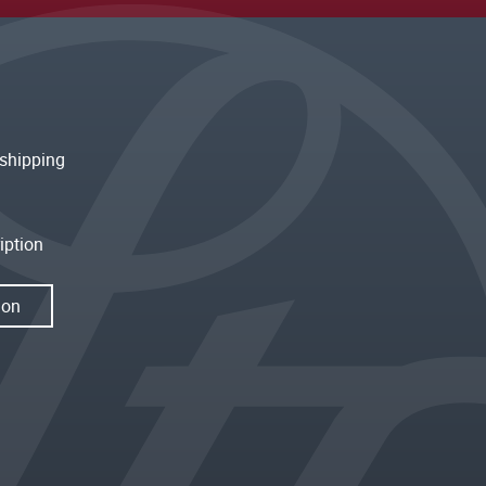
shipping
iption
ion