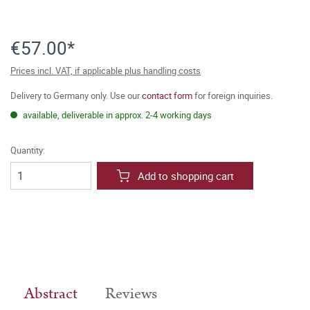
€57.00*
Prices incl. VAT, if applicable plus handling costs
Delivery to Germany only. Use our
contact form
for foreign inquiries.
available, deliverable in approx. 2-4 working days
Quantity:
Add to shopping cart
Abstract
Reviews