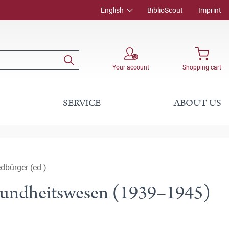
English
BiblioScout
Imprint
Your account
Shopping cart
SERVICE
ABOUT US
dbürger (ed.)
esundheitswesen (1939–1945)