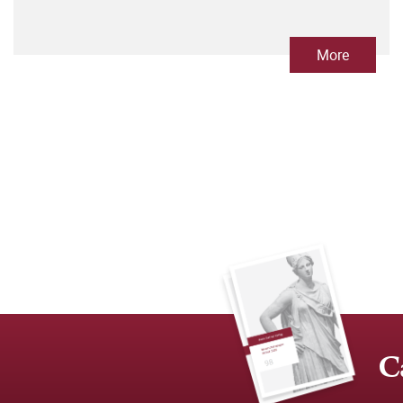
More
C