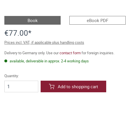
Book
eBook PDF
€77.00*
Prices incl. VAT, if applicable plus handling costs
Delivery to Germany only. Use our
contact form
for foreign inquiries.
available, deliverable in approx. 2-4 working days
Quantity:
Add to shopping cart