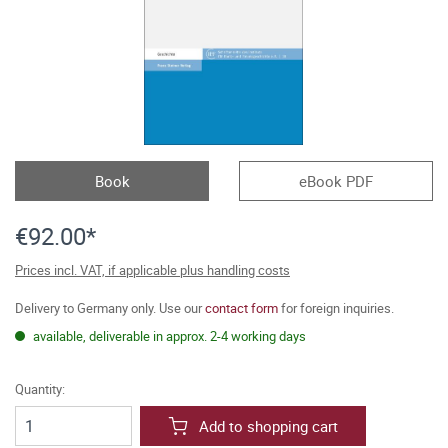
Book
eBook PDF
€92.00*
Prices incl. VAT, if applicable plus handling costs
Delivery to Germany only. Use our
contact form
for foreign inquiries.
available, deliverable in approx. 2-4 working days
Quantity:
Add to shopping cart