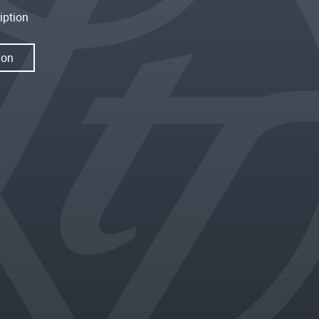
iption
ion