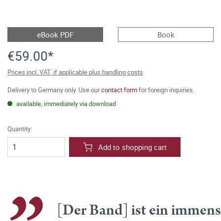
eBook PDF
Book
€59.00*
Prices incl. VAT, if applicable plus handling costs
Delivery to Germany only. Use our
contact form
for foreign inquiries.
available, immediately via download
Quantity:
Add to shopping cart
[Der Band] ist ein immens