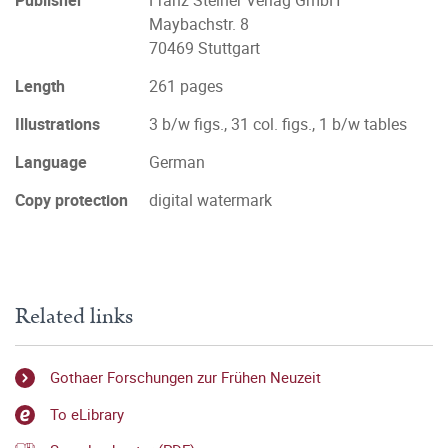
Publisher
Franz Steiner Verlag GmbH
Maybachstr. 8
70469 Stuttgart
Length
261 pages
Illustrations
3 b/w figs., 31 col. figs., 1 b/w tables
Language
German
Copy protection
digital watermark
Related links
Gothaer Forschungen zur Frühen Neuzeit
To eLibrary