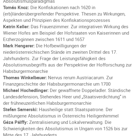
Absolutismusparadigmas
Tomás Knoz:
Die Konfiskationen nach 1620 in
(erb)länderübergreifender Perspektive. Thesen zu Wirkungen,
Aspekten und Prinzipien des Konfiskationsprozesses
Katrin Keller:
Das Frauenzimmer. Zur integrativen Wirkung des
Wiener Hofes am Beispiel der Hofstaaten von Kaiserinnen und
Erzherzoginnen zwischen 1611 und 1657
Mark Hengerer:
Die Hofbewilligungen der
niederösterreichischen Stände im zweiten Drittel des 17.
Jahrhunderts. Zur Frage der Leistungsfähigkeit des
Absolutismusbegriffs aus der Perspektive der Hofforschung zur
Habsburgermonarchie
Thomas Winkelbauer:
Nervus rerum Austriacarum. Zur
Finanzgeschichte der Habsburgermonarchie um 1700
Michael Hochedlinger:
Der gewaffnete Doppeladler. Ständische
Landesdefension, Stehendes Heer und „Staatsverdichtung“ in
der frühneuzeitlichen Habsburgermonarchie
Stefan Samerski:
Hausheilige statt Staatspatrone. Der
mißlungene Absolutismus in Österreichs Heiligenhimmel
Géza Pálffy:
Zentralisierung und Lokalverwaltung. Die
Schwierigkeiten des Absolutismus in Ungarn von 1526 bis zur
Mitte des 17. Jahrhunderts