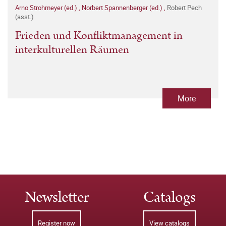
Arno Strohmeyer (ed.)
,
Norbert Spannenberger (ed.)
,
Robert Pech
(asst.)
Frieden und Konfliktmanagement in
interkulturellen Räumen
More
Newsletter
Catalogs
Register now
View catalogs