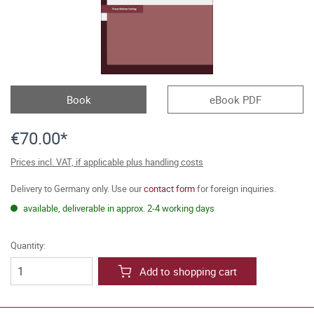
Book
eBook PDF
€70.00*
Prices incl. VAT, if applicable plus handling costs
Delivery to Germany only. Use our
contact form
for foreign inquiries.
available, deliverable in approx. 2-4 working days
Quantity:
Add to shopping cart