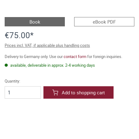
Book
eBook PDF
€75.00*
Prices incl. VAT, if applicable plus handling costs
Delivery to Germany only. Use our
contact form
for foreign inquiries.
available, deliverable in approx. 2-4 working days
Quantity:
Add to shopping cart