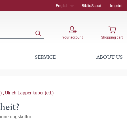
English
BiblioScout
Imprint
Your account
Shopping cart
SERVICE
ABOUT US
.)
,
Ulrich Lappenküper (ed.)
heit?
innerungskultur