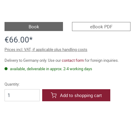
Book
eBook PDF
€66.00*
Prices incl. VAT, if applicable plus handling costs
Delivery to Germany only. Use our
contact form
for foreign inquiries.
available, deliverable in approx. 2-4 working days
Quantity:
Add to shopping cart