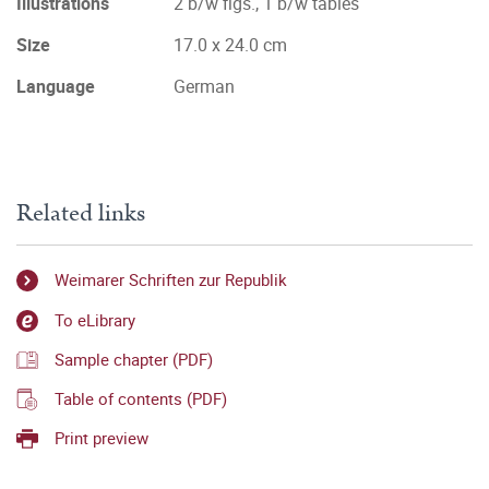
Illustrations
2 b/w figs., 1 b/w tables
Size
17.0 x 24.0 cm
Language
German
Related links
Weimarer Schriften zur Republik
To eLibrary
Sample chapter (PDF)
Table of contents (PDF)
Print preview