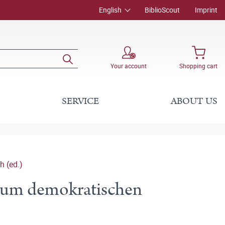
English
BiblioScout
Imprint
Your account
Shopping cart
SERVICE
ABOUT US
h (ed.)
zum demokratischen
)