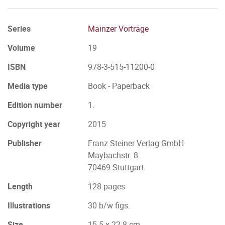
Series
Mainzer Vorträge
Volume
19
ISBN
978-3-515-11200-0
Media type
Book - Paperback
Edition number
1.
Copyright year
2015
Publisher
Franz Steiner Verlag GmbH
Maybachstr. 8
70469 Stuttgart
Length
128 pages
Illustrations
30 b/w figs.
Size
15.5 x 22.8 cm