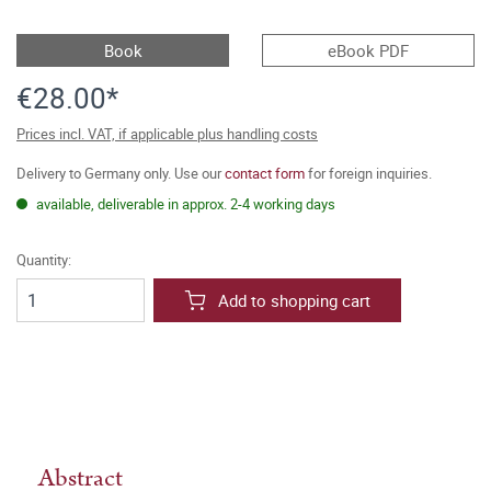
Book
eBook PDF
€28.00*
Prices incl. VAT, if applicable plus handling costs
Delivery to Germany only. Use our
contact form
for foreign inquiries.
available, deliverable in approx. 2-4 working days
Quantity:
Add to shopping cart
Abstract