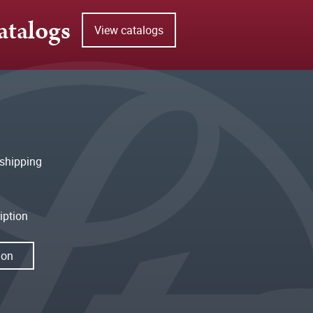
atalogs
View catalogs
shipping
iption
ion