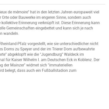
"lieux de mémoire" hat in den letzten Jahren europaweit viel
r Orte oder Bauwerke im engeren Sinne, sondern auch
 kollektive Erinnerung verknüpft ist. Diese Erinnerung kann
urelle Gemeinschaften eingebettet und kann sich je nach
on wandeln.
inland-Pfalz vorgestellt, wie sie unterschiedlicher nicht
es Doms zu Speyer und der im Trierer Dom aufbewahrte
orte" abgeklopft wie die "Jugendburg" Waldeck im
 für Kaiser Wilhelm I. am Deutschen Eck in Koblenz. Der
ng der Mainzer" widmet sich "immateriellen
ird belegt, dass auch ein Fußballstadion zum