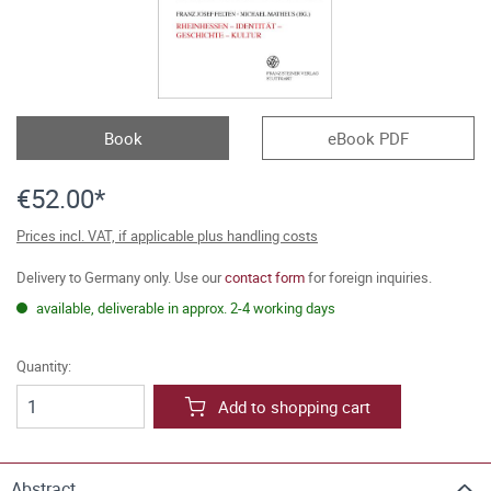
Book
eBook PDF
€52.00*
Prices incl. VAT, if applicable plus handling costs
Delivery to Germany only. Use our
contact form
for foreign inquiries.
available, deliverable in approx. 2-4 working days
Quantity:
Add to shopping cart
Abstract