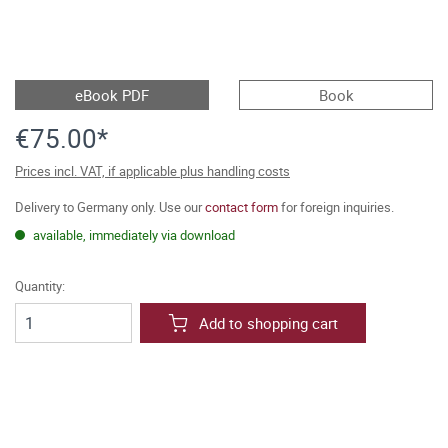
eBook PDF
Book
€75.00*
Prices incl. VAT, if applicable plus handling costs
Delivery to Germany only. Use our
contact form
for foreign inquiries.
available, immediately via download
Quantity:
Add to shopping cart