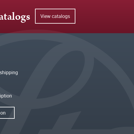
atalogs
View catalogs
shipping
iption
ion