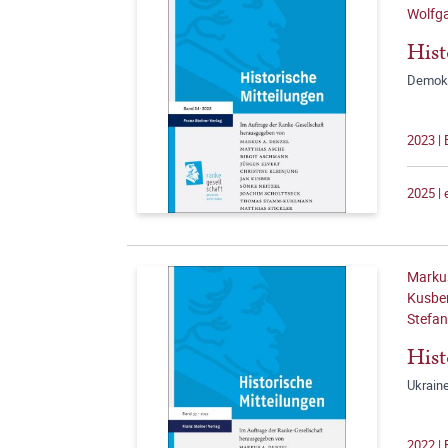
Wolfga
Hist
Demokr
2023 | 
2025 |
Markus
Kusber
Stefan
Hist
Ukrain
2022 | 