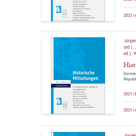
2022 |
Jürgen
(ed.)
,
ed.)
,
W
Hist
Demokr
Republ
2021 | 
2021 |
Jürgen