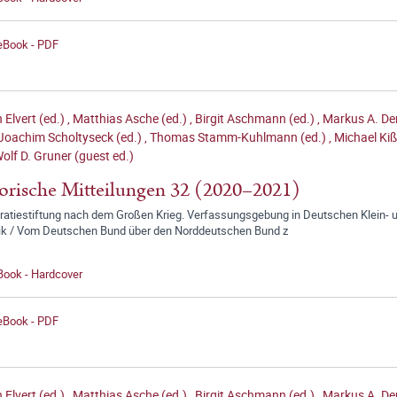
 eBook - PDF
 Elvert (ed.)
,
Matthias Asche (ed.)
,
Birgit Aschmann (ed.)
,
Markus A. Den
Joachim Scholtyseck (ed.)
,
Thomas Stamm-Kuhlmann (ed.)
,
Michael Kiß
olf D. Gruner (guest ed.)
orische Mitteilungen 32 (2020–2021)
atiestiftung nach dem Großen Krieg. Verfassungsgebung in Deutschen Klein- u
ik / Vom Deutschen Bund über den Norddeutschen Bund z
Book - Hardcover
 eBook - PDF
 Elvert (ed.)
,
Matthias Asche (ed.)
,
Birgit Aschmann (ed.)
,
Markus A. Den