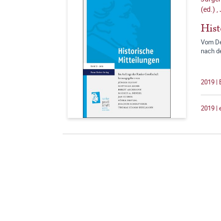
(ed.)
,
Hist
Vom De
nach d
2019 | 
2019 |