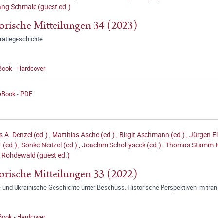
ng Schmale (guest ed.)
orische Mitteilungen 34 (2023)
atiegeschichte
Book - Hardcover
 eBook - PDF
 A. Denzel (ed.)
,
Matthias Asche (ed.)
,
Birgit Aschmann (ed.)
,
Jürgen El
 (ed.)
,
Sönke Neitzel (ed.)
,
Joachim Scholtyseck (ed.)
,
Thomas Stamm-K
 Rohdewald (guest ed.)
orische Mitteilungen 33 (2022)
e und Ukrainische Geschichte unter Beschuss. Historische Perspektiven im tran
Book - Hardcover