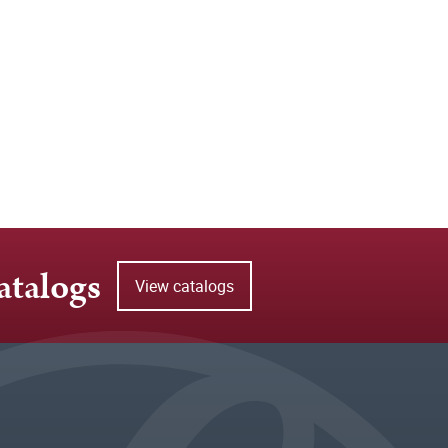
atalogs
View catalogs