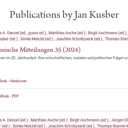
Publications by Jan Kusber
 A. Denzel (ed., guest ed.)
,
Matthias Asche (ed.)
,
Birgit Aschmann (ed.)
sber (ed.)
,
Sönke Neitzel (ed.)
,
Joachim Scholtyseck (ed.)
,
Thomas Sta
orische Mitteilungen 35 (2024)
onen im 20. Jahrhundert. Ihre wirtschaftlichen, sozialen und politischen Folgen
Book - Hardcover
 eBook - PDF
 A. Denzel (ed.)
,
Matthias Asche (ed.)
,
Birgit Aschmann (ed.)
,
Jürgen El
 (ed.)
,
Sönke Neitzel (ed.)
,
Joachim Scholtyseck (ed.)
,
Thomas Stamm-K