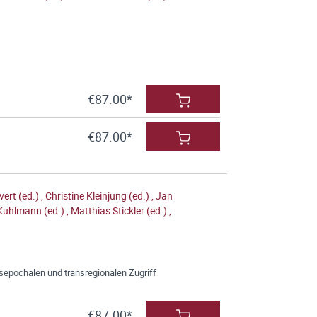
€87.00*
€87.00*
vert (ed.)
,
Christine Kleinjung (ed.)
,
Jan
uhlmann (ed.)
,
Matthias Stickler (ed.)
,
sepochalen und transregionalen Zugriff
€87.00*