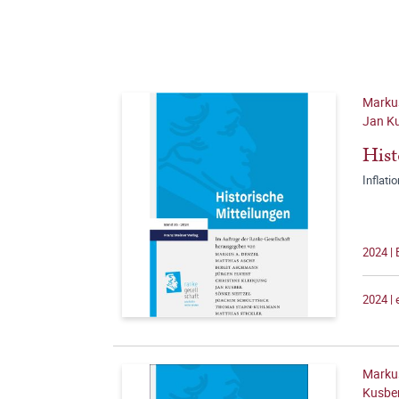
Markus
Jan Ku
Hist
Inflati
2024 | 
2024 |
Markus
Kusber