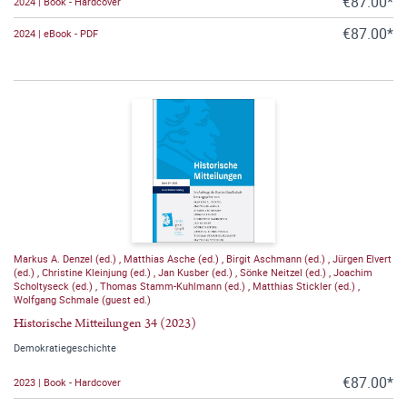
€87.00*
2024 | Book - Hardcover
€87.00*
2024 | eBook - PDF
Markus A. Denzel (ed.)
,
Matthias Asche (ed.)
,
Birgit Aschmann (ed.)
,
Jürgen Elvert
(ed.)
,
Christine Kleinjung (ed.)
,
Jan Kusber (ed.)
,
Sönke Neitzel (ed.)
,
Joachim
Scholtyseck (ed.)
,
Thomas Stamm-Kuhlmann (ed.)
,
Matthias Stickler (ed.)
,
Wolfgang Schmale (guest ed.)
Historische Mitteilungen 34 (2023)
Demokratiegeschichte
€87.00*
2023 | Book - Hardcover