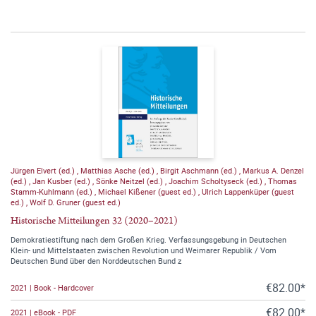
Jürgen Elvert (ed.)
,
Matthias Asche (ed.)
,
Birgit Aschmann (ed.)
,
Markus A. Denzel
(ed.)
,
Jan Kusber (ed.)
,
Sönke Neitzel (ed.)
,
Joachim Scholtyseck (ed.)
,
Thomas
Stamm-Kuhlmann (ed.)
,
Michael Kißener (guest ed.)
,
Ulrich Lappenküper (guest
ed.)
,
Wolf D. Gruner (guest ed.)
Historische Mitteilungen 32 (2020–2021)
Demokratiestiftung nach dem Großen Krieg. Verfassungsgebung in Deutschen
Klein- und Mittelstaaten zwischen Revolution und Weimarer Republik / Vom
Deutschen Bund über den Norddeutschen Bund z
€82.00*
2021 | Book - Hardcover
€82.00*
2021 | eBook - PDF