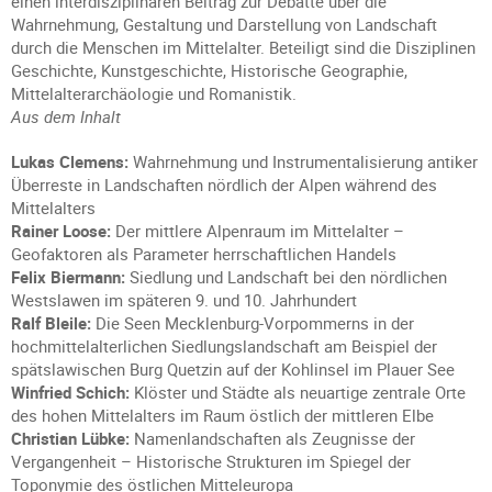
einen interdisziplinären Beitrag zur Debatte über die
Wahrnehmung, Gestaltung und Darstellung von Landschaft
durch die Menschen im Mittelalter. Beteiligt sind die Disziplinen
Geschichte, Kunstgeschichte, Historische Geographie,
Mittelalterarchäologie und Romanistik.
Aus dem Inhalt
Lukas Clemens:
Wahrnehmung und Instrumentalisierung antiker
Überreste in Landschaften nördlich der Alpen während des
Mittelalters
Rainer Loose:
Der mittlere Alpenraum im Mittelalter –
Geofaktoren als Parameter herrschaftlichen Handels
Felix Biermann:
Siedlung und Landschaft bei den nördlichen
Westslawen im späteren 9. und 10. Jahrhundert
Ralf Bleile:
Die Seen Mecklenburg-Vorpommerns in der
hochmittelalterlichen Siedlungslandschaft am Beispiel der
spätslawischen Burg Quetzin auf der Kohlinsel im Plauer See
Winfried Schich:
Klöster und Städte als neuartige zentrale Orte
des hohen Mittelalters im Raum östlich der mittleren Elbe
Christian Lübke:
Namenlandschaften als Zeugnisse der
Vergangenheit – Historische Strukturen im Spiegel der
Toponymie des östlichen Mitteleuropa