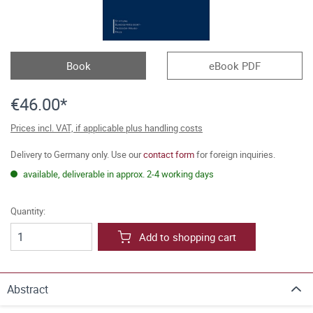
Book
eBook PDF
€46.00*
Prices incl. VAT, if applicable plus handling costs
Delivery to Germany only. Use our
contact form
for foreign inquiries.
available, deliverable in approx. 2-4 working days
Quantity:
Add to shopping cart
Abstract