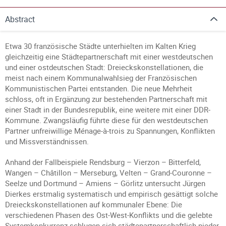
Abstract
Etwa 30 französische Städte unterhielten im Kalten Krieg
gleichzeitig eine Städtepartnerschaft mit einer westdeutschen
und einer ostdeutschen Stadt: Dreieckskonstellationen, die
meist nach einem Kommunalwahlsieg der Französischen
Kommunistischen Partei entstanden. Die neue Mehrheit
schloss, oft in Ergänzung zur bestehenden Partnerschaft mit
einer Stadt in der Bundesrepublik, eine weitere mit einer DDR-
Kommune. Zwangsläufig führte diese für den westdeutschen
Partner unfreiwillige Ménage-à-trois zu Spannungen, Konflikten
und Missverständnissen.
Anhand der Fallbeispiele Rendsburg – Vierzon – Bitterfeld,
Wangen – Châtillon – Merseburg, Velten – Grand-Couronne –
Seelze und Dortmund – Amiens – Görlitz untersucht Jürgen
Dierkes erstmalig systematisch und empirisch gesättigt solche
Dreieckskonstellationen auf kommunaler Ebene: Die
verschiedenen Phasen des Ost-West-Konflikts und die gelebte
Systemkonkurrenz schlugen sich städtepartnerschaftlich nieder