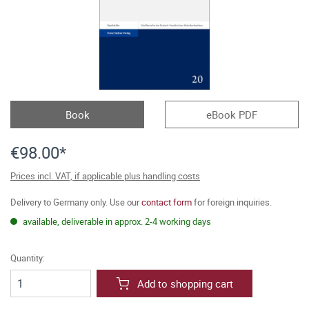
Book
eBook PDF
€98.00*
Prices incl. VAT, if applicable plus handling costs
Delivery to Germany only. Use our
contact form
for foreign inquiries.
available, deliverable in approx. 2-4 working days
Quantity:
Add to shopping cart