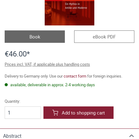
Book
eBook PDF
€46.00*
Prices incl. VAT, if applicable plus handling costs
Delivery to Germany only. Use our
contact form
for foreign inquiries.
available, deliverable in approx. 2-4 working days
Quantity:
Add to shopping cart
Abstract