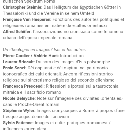
kultischen Spektrum Roms
Christopher Steimle:
Das Heiligtum der ägyptischen Götter in
Thessaloniki und die Vereine in seinem Umfeld
Françoise Van Haeperen:
Fonctions des autorités politiques et
religieuses romaines en matière de «cultes orientaux»
Alfred Schäfer:
L’associazionismo dionisiaco come fenomeno
urbano dell’epoca imperiale romana
Un ‹theologie› en images? Isis et les autres:
Pierre Cordier / Valérie Huet:
Introduction
Laurent Bricault:
Du nom des images d’Isis polymorphe
Ennio Sanzi:
Dèi ospitanti e dèi ospitati nel patrimonio
iconografico dei culti orientali: Ancora riflessioni storico-
religiose sul sincretismo religioso del secondo ellenismo
Francesca Prescendi:
Riflessioni e ipotesi sulla tauroctonia
mitraica e il sacrificio romano
Nicole Belayche:
Note sur l’imagerie des divinités ‹orientales›
dans le Proche-Orient romain
Stéphanie Wyler:
Images dionysiaques à Rome: à propos d’une
fresque augustéenne de Lanuvium
Sylvia Estienne:
Images et culte: pratiques ‹romaines› /
influences ‹orientales›