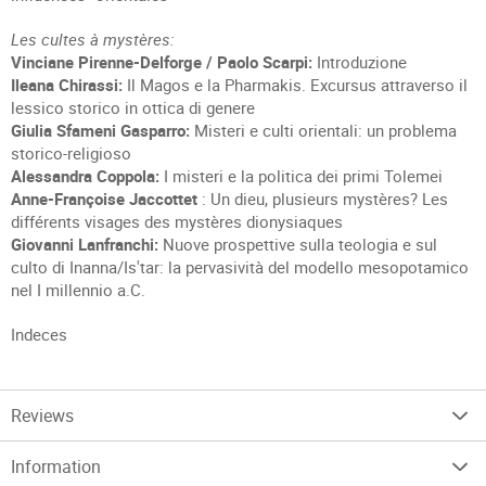
Les cultes à mystères:
Vinciane Pirenne-Delforge / Paolo Scarpi:
Introduzione
Ileana Chirassi:
Il Magos e la Pharmakis. Excursus attraverso il
lessico storico in ottica di genere
Giulia Sfameni Gasparro:
Misteri e culti orientali: un problema
storico-religioso
Alessandra Coppola:
I misteri e la politica dei primi Tolemei
Anne-Françoise Jaccottet
: Un dieu, plusieurs mystères? Les
différents visages des mystères dionysiaques
Giovanni Lanfranchi:
Nuove prospettive sulla teologia e sul
culto di Inanna/Is'tar: la pervasività del modello mesopotamico
nel I millennio a.C.
Indeces
Reviews
Information