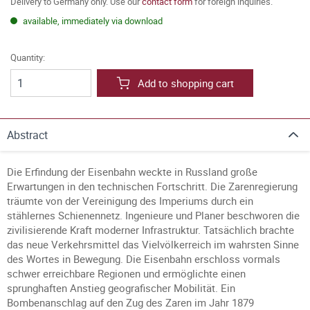
Delivery to Germany only. Use our
contact form
for foreign inquiries.
available, immediately via download
Quantity:
Add to shopping cart
Abstract
Die Erfindung der Eisenbahn weckte in Russland große
Erwartungen in den technischen Fortschritt. Die Zarenregierung
träumte von der Vereinigung des Imperiums durch ein
stählernes Schienennetz. Ingenieure und Planer beschworen die
zivilisierende Kraft moderner Infrastruktur. Tatsächlich brachte
das neue Verkehrsmittel das Vielvölkerreich im wahrsten Sinne
des Wortes in Bewegung. Die Eisenbahn erschloss vormals
schwer erreichbare Regionen und ermöglichte einen
sprunghaften Anstieg geografischer Mobilität. Ein
Bombenanschlag auf den Zug des Zaren im Jahr 1879