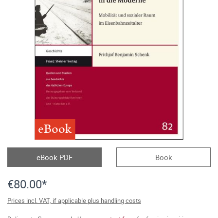
eBook
eBook PDF
Book
€80.00*
Prices incl. VAT, if applicable plus handling costs