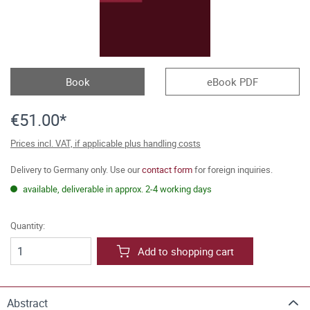
Book
eBook PDF
€51.00*
Prices incl. VAT, if applicable plus handling costs
Delivery to Germany only. Use our
contact form
for foreign inquiries.
available, deliverable in approx. 2-4 working days
Quantity:
Add to shopping cart
Abstract