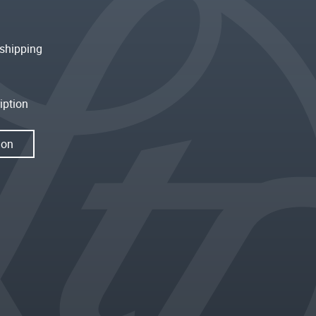
shipping
iption
ion