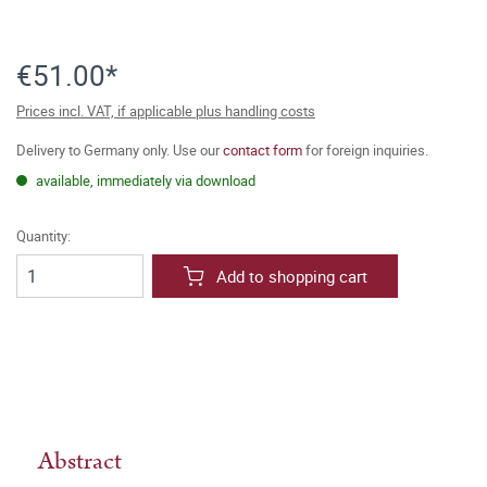
€51.00*
Prices incl. VAT, if applicable plus handling costs
Delivery to Germany only. Use our
contact form
for foreign inquiries.
available, immediately via download
Quantity:
Add to shopping cart
Abstract