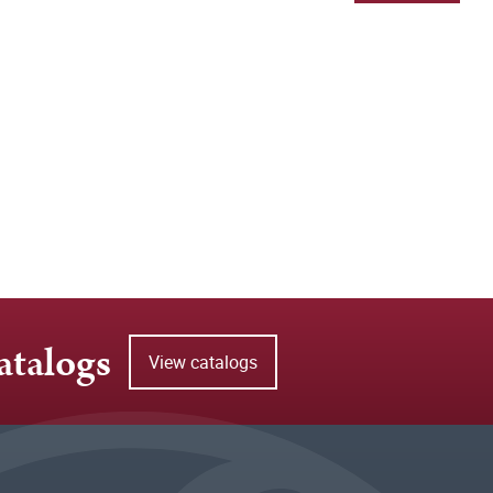
atalogs
View catalogs