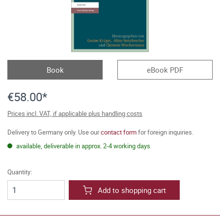
Book
eBook PDF
€58.00*
Prices incl. VAT, if applicable plus handling costs
Delivery to Germany only. Use our
contact form
for foreign inquiries.
available, deliverable in approx. 2-4 working days
Quantity:
Add to shopping cart