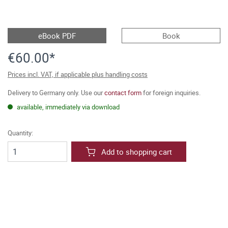
eBook PDF
Book
€60.00*
Prices incl. VAT, if applicable plus handling costs
Delivery to Germany only. Use our
contact form
for foreign inquiries.
available, immediately via download
Quantity:
Add to shopping cart