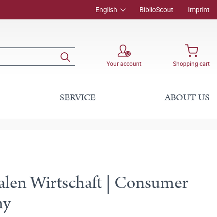
English
BiblioScout
Imprint
Your account
Shopping cart
SERVICE
ABOUT US
talen Wirtschaft | Consumer
my