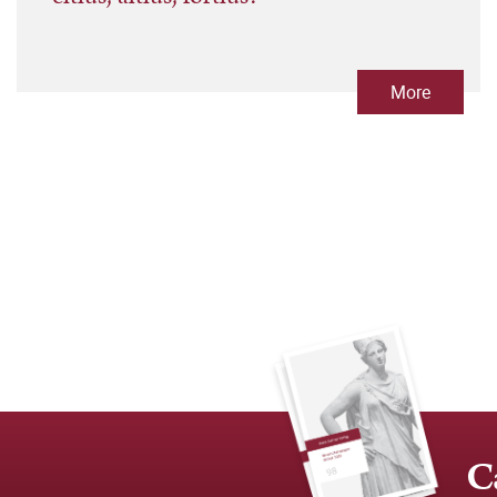
More
C