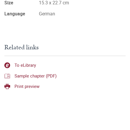
Size
15.3 x 22.7 cm
Language
German
Related links
To eLibrary
Sample chapter (PDF)
Print preview