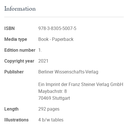
Information
ISBN
978-3-8305-5007-5
Media type
Book - Paperback
Edition number
1.
Copyright year
2021
Publisher
Berliner Wissenschafts-Verlag
Ein Imprint der Franz Steiner Verlag GmbH
Maybachstr. 8
70469 Stuttgart
Length
292 pages
Illustrations
4 b/w tables