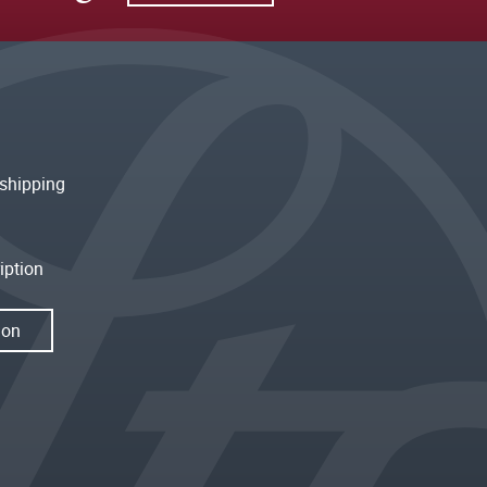
shipping
iption
ion