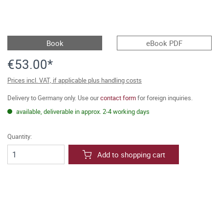
Book
eBook PDF
€53.00*
Prices incl. VAT, if applicable plus handling costs
Delivery to Germany only. Use our
contact form
for foreign inquiries.
available, deliverable in approx. 2-4 working days
Quantity:
Add to shopping cart