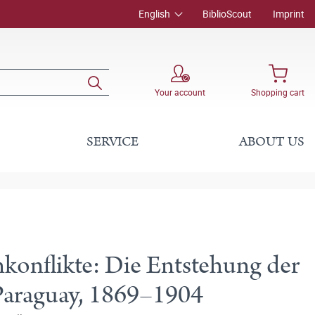
English
BiblioScout
Imprint
Your account
Shopping cart
SERVICE
ABOUT US
konflikte: Die Entstehung der
n Paraguay, 1869–1904