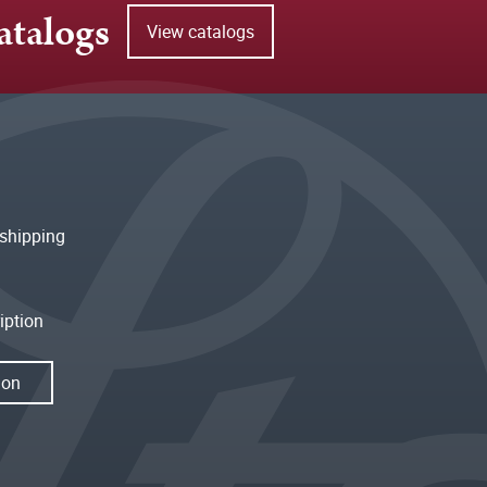
atalogs
View catalogs
shipping
iption
ion