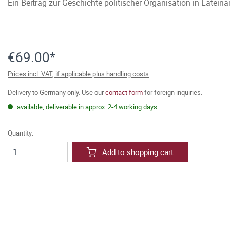
Ein Beitrag zur Geschichte politischer Organisation in Latein
€69.00*
Prices incl. VAT, if applicable plus handling costs
Delivery to Germany only. Use our
contact form
for foreign inquiries.
available, deliverable in approx. 2-4 working days
Quantity:
Add to shopping cart