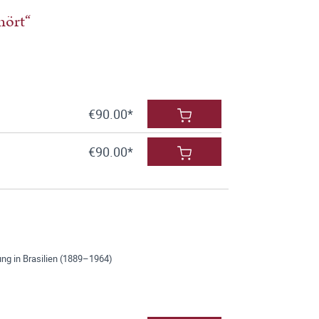
hört“
€90.00*
€90.00*
ung in Brasilien (1889–1964)