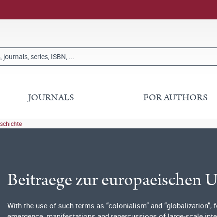
JOURNALS
FOR AUTHORS
schichte
Beitraege zur europaeischen 
With the use of such terms as “colonialism” and “globalization”
emergence, manifestations and repercussions of large-scale in