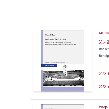
Michae
Zivi
Britisc
Beiträ
2022 |
2022 |
Warja 