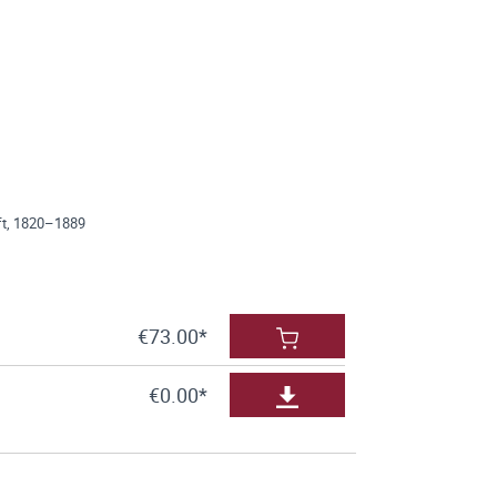
aft, 1820–1889
€73.00*
€0.00*