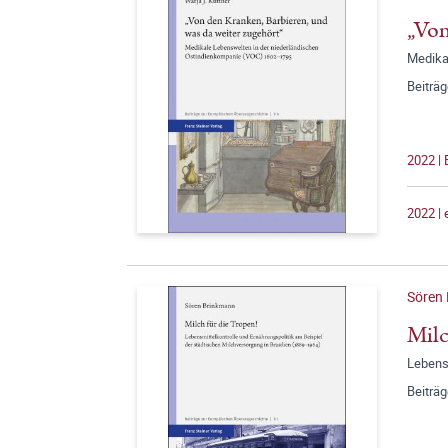
„Von
Medika
Beiträ
2022 |
2022 |
Sören
Milc
Lebensm
Beiträ