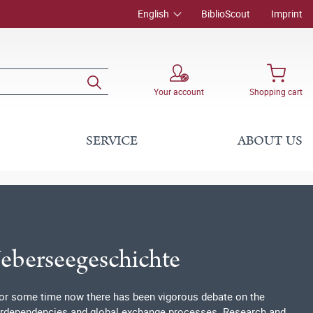
English
BiblioScout
Imprint
Your account
Shopping cart
SERVICE
ABOUT US
Ueberseegeschichte
, for some time now there has been vigorous debate on the
terdependencies and global exchange processes. Research and