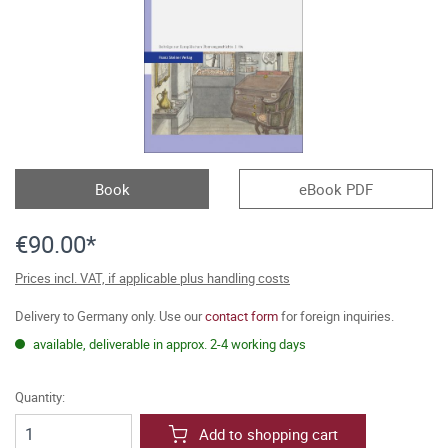
Book
eBook PDF
€90.00*
Prices incl. VAT, if applicable plus handling costs
Delivery to Germany only. Use our
contact form
for foreign inquiries.
available, deliverable in approx. 2-4 working days
Quantity:
Add to shopping cart