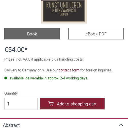
Book
eBook PDF
€54.00*
Prices incl. VAT, if applicable plus handling costs
Delivery to Germany only. Use our
contact form
for foreign inquiries.
available, deliverable in approx. 2-4 working days
Quantity:
Add to shopping cart
Abstract