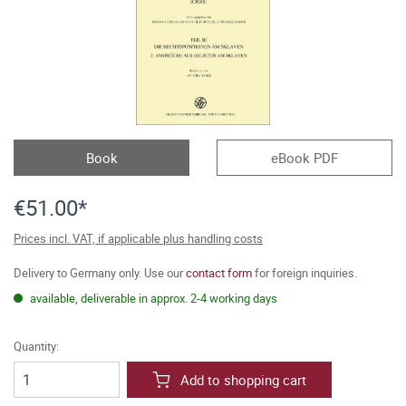
Book
eBook PDF
€51.00*
Prices incl. VAT, if applicable plus handling costs
Delivery to Germany only. Use our
contact form
for foreign inquiries.
available, deliverable in approx. 2-4 working days
Quantity:
Add to shopping cart