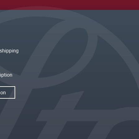
shipping
iption
ion