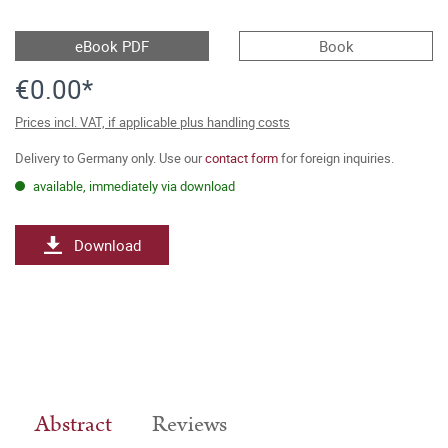
eBook PDF
Book
€0.00*
Prices incl. VAT, if applicable plus handling costs
Delivery to Germany only. Use our
contact form
for foreign inquiries.
available, immediately via download
Download
Abstract
Reviews