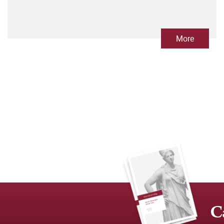
More
C