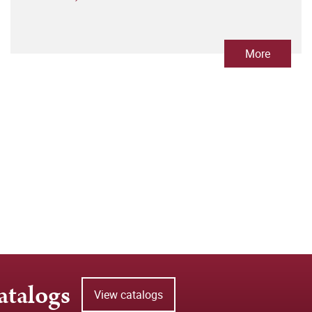
More
atalogs
View catalogs