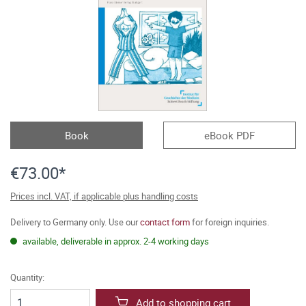
Book
eBook PDF
€73.00*
Prices incl. VAT, if applicable plus handling costs
Delivery to Germany only. Use our
contact form
for foreign inquiries.
available, deliverable in approx. 2-4 working days
Quantity:
Add to shopping cart