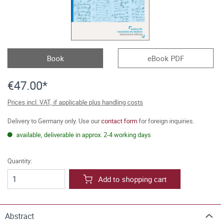
Book
eBook PDF
€47.00*
Prices incl. VAT, if applicable plus handling costs
Delivery to Germany only. Use our
contact form
for foreign inquiries.
available, deliverable in approx. 2-4 working days
Quantity:
Add to shopping cart
Abstract