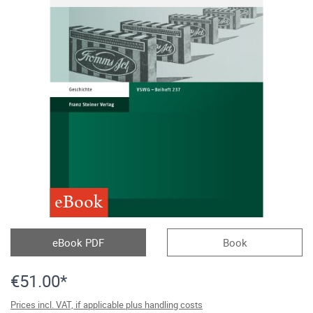
eBook
eBook PDF
Book
€51.00*
Prices incl. VAT, if applicable plus handling costs