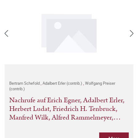
Bertram Schefold
,
Adalbert Erler (contrib.)
,
Wolfgang Preiser
(contrib.)
Nachrufe auf Erich Egner, Adalbert Erler,
Herbert Ludat, Friedrich H. Tenbruck,
Manfred Wilk, Alfred Rammelmeyer,
Adolph Lowe, Helmut Beumann, Theodor
Hermann Felix Wieland, Wolfgang Franz,