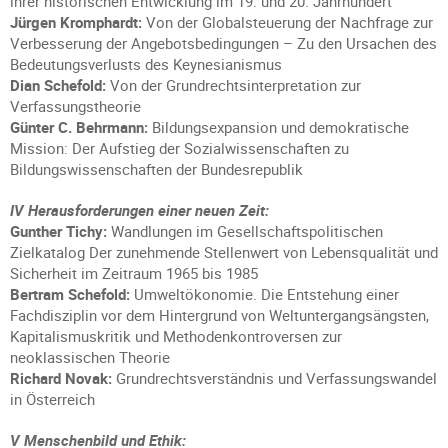
ihrer historischen Entwicklung im 19. und 20. Jahrhundert
Jürgen Kromphardt:
Von der Globalsteuerung der Nachfrage zur
Verbesserung der Angebotsbedingungen – Zu den Ursachen des
Bedeutungsverlusts des Keynesianismus
Dian Schefold:
Von der Grundrechtsinterpretation zur
Verfassungstheorie
Günter C. Behrmann:
Bildungsexpansion und demokratische
Mission: Der Aufstieg der Sozialwissenschaften zu
Bildungswissenschaften der Bundesrepublik
IV Herausforderungen einer neuen Zeit:
Gunther Tichy:
Wandlungen im Gesellschaftspolitischen
Zielkatalog Der zunehmende Stellenwert von Lebensqualität und
Sicherheit im Zeitraum 1965 bis 1985
Bertram Schefold:
Umweltökonomie. Die Entstehung einer
Fachdisziplin vor dem Hintergrund von Weltuntergangsängsten,
Kapitalismuskritik und Methodenkontroversen zur
neoklassischen Theorie
Richard Novak:
Grundrechtsverständnis und Verfassungswandel
in Österreich
V Menschenbild und Ethik: