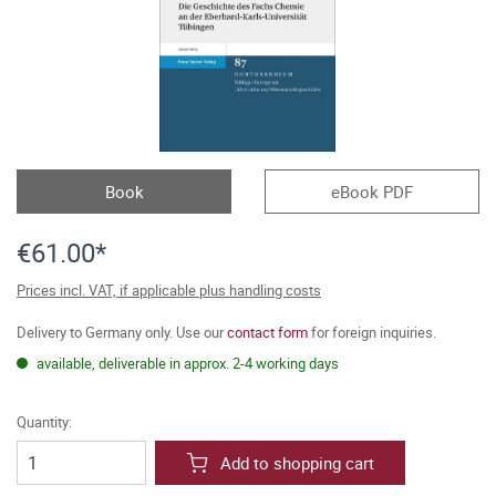
Book
eBook PDF
€61.00*
Prices incl. VAT, if applicable plus handling costs
Delivery to Germany only. Use our
contact form
for foreign inquiries.
available, deliverable in approx. 2-4 working days
Quantity:
Add to shopping cart