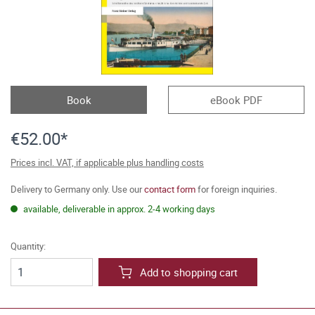
Book
eBook PDF
€52.00*
Prices incl. VAT, if applicable plus handling costs
Delivery to Germany only. Use our
contact form
for foreign inquiries.
available, deliverable in approx. 2-4 working days
Quantity:
Add to shopping cart