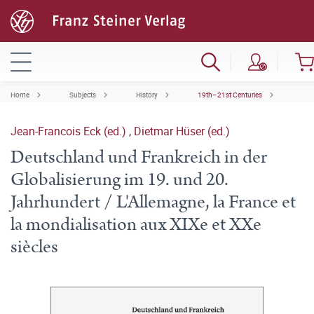
Home
Subjects
History
19th–21st Centuries
Jean-Francois Eck (ed.)
,
Dietmar Hüser (ed.)
Deutschland und Frankreich in der
Globalisierung im 19. und 20.
Jahrhundert / L'Allemagne, la France et
la mondialisation aux XIXe et XXe
siècles