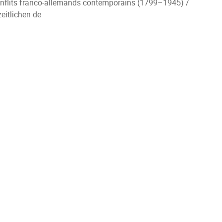
 conflits franco-allemands contemporains (1799–1945) /
eitlichen de