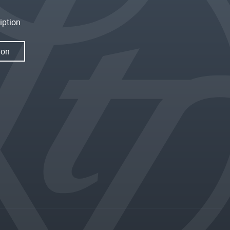
iption
ion