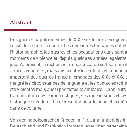
Abstract
Des guerres napoléoniennes du XIXe siècle aux deux guerre
cessé de se faire la guerre. Les rencontres humaines ont ét
l'historiographie, les guerres et les occupations qui y so
moments de violence et, depuis quelques années, égalem
jusqu'à présent, la recherche n'a pas accordé suffisamment 
armées ennemies, mais aussi entre les soldats et la popul
important des guerres franco-allemandes des XIXe et XXe si
malgré les circonstances de la guerre et les obstacles (cri
été violentes mais aussi pacifistes et amicales. Dans leur
fraternisation (ses caractéristiques, ses mécanismes et ses 
historique et culturel. La représentation artistique et la m
dans ce volume.
Von den napoleonischen Kriegen im 19. Jahrhundert bis hi
Deutschland und Frankreich immer wieder Krieg gegenein