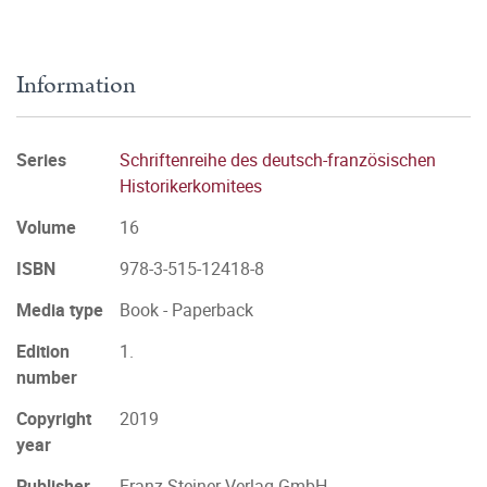
Information
Series
Schriftenreihe des deutsch-französischen
Historikerkomitees
Volume
16
ISBN
978-3-515-12418-8
Media type
Book - Paperback
Edition
1.
number
Copyright
2019
year
Publisher
Franz Steiner Verlag GmbH