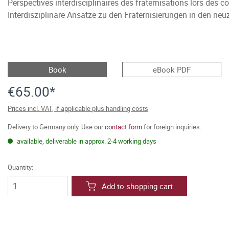
Perspectives interdisciplinaires des fraternisations lors des
Interdisziplinäre Ansätze zu den Fraternisierungen in den neuz
Book
eBook PDF
€65.00*
Prices incl. VAT, if applicable plus handling costs
Delivery to Germany only. Use our
contact form
for foreign inquiries.
available, deliverable in approx. 2-4 working days
Quantity:
Add to shopping cart