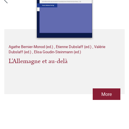
Agathe Bernier-Monod (ed.)
,
Etienne Dubslaff (ed.)
,
Valérie
Dubslaff (ed.)
,
Elisa Goudin-Steinmann (ed.)
L'Allemagne et au-delà
More