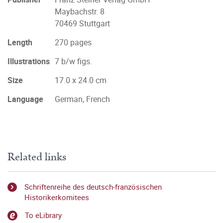
Maybachstr. 8
70469 Stuttgart
Length
270 pages
Illustrations
7 b/w figs.
Size
17.0 x 24.0 cm
Language
German, French
Related links
Schriftenreihe des deutsch-französischen
Historikerkomitees
To eLibrary