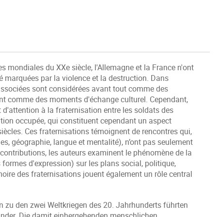
s mondiales du XXe siècle, l'Allemagne et la France n'ont
é marquées par la violence et la destruction. Dans
nt associées sont considérées avant tout comme des
ent comme des moments d'échange culturel. Cependant,
d'attention à la fraternisation entre les soldats des
ation occupée, qui constituent cependant un aspect
ècles. Ces fraternisations témoignent de rencontres qui,
mes, géographie, langue et mentalité), n’ont pas seulement
s contributions, les auteurs examinent le phénomène de la
formes d'expression) sur les plans social, politique,
émoire des fraternisations jouent également un rôle central
n zu den zwei Weltkriegen des 20. Jahrhunderts führten
ander. Die damit einhergehenden menschlichen