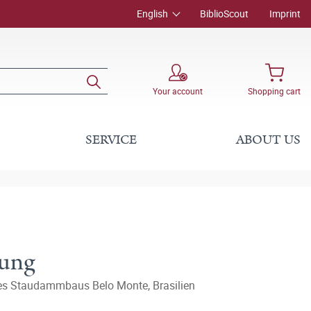
English
BiblioScout
Imprint
Your account
Shopping cart
SERVICE
ABOUT US
nung
es Staudammbaus Belo Monte, Brasilien