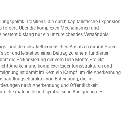
ungspolitik Brasiliens, die durch kapitalistische Expansion
s fördert. Über die komplexen Mechanismen und
besteht bislang nur ein unzureichendes Verständnis.
ungs- und demokratietheoretischen Ansätzen nimmt Sören
 vor und leistet so einen Beitrag zu einem fundierten
art die Prekarisierung der vom Belo-Monte-Projekt
r Nicht-Anerkennung komplexer Eigentumsstrukturen und
teignung ist damit im Kern ein Kampf um die Anerkennung
n Aushandlungscharakter von Enteignung, die im
orderungen nach Anerkennung und Öffentlichkeit
f um die materielle und symbolische Aneignung des