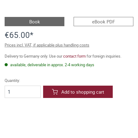
Book
eBook PDF
€65.00*
Prices incl. VAT, if applicable plus handling costs
Delivery to Germany only. Use our
contact form
for foreign inquiries.
available, deliverable in approx. 2-4 working days
Quantity:
Add to shopping cart