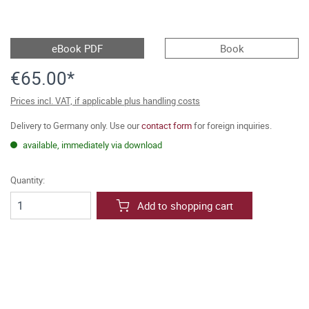
eBook PDF
Book
€65.00*
Prices incl. VAT, if applicable plus handling costs
Delivery to Germany only. Use our
contact form
for foreign inquiries.
available, immediately via download
Quantity:
Add to shopping cart