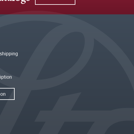
shipping
iption
ion