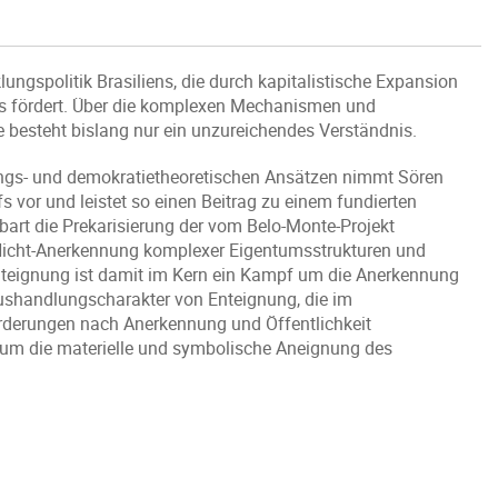
ungspolitik Brasiliens, die durch kapitalistische Expansion
s fördert. Über die komplexen Mechanismen und
besteht bislang nur ein unzureichendes Verständnis.
ungs- und demokratietheoretischen Ansätzen nimmt Sören
 vor und leistet so einen Beitrag zu einem fundierten
art die Prekarisierung der vom Belo-Monte-Projekt
r Nicht-Anerkennung komplexer Eigentumsstrukturen und
teignung ist damit im Kern ein Kampf um die Anerkennung
n Aushandlungscharakter von Enteignung, die im
orderungen nach Anerkennung und Öffentlichkeit
f um die materielle und symbolische Aneignung des