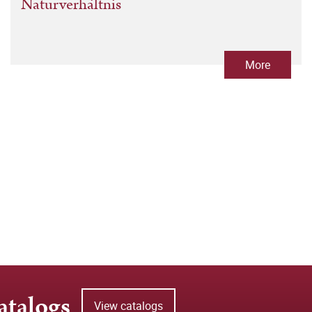
Naturverhältnis
More
atalogs
View catalogs