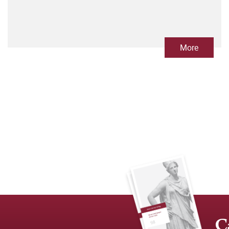
More
C