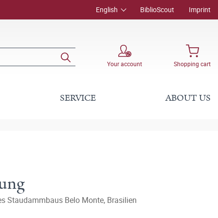
English
BiblioScout
Imprint
Your account
Shopping cart
SERVICE
ABOUT US
nung
es Staudammbaus Belo Monte, Brasilien